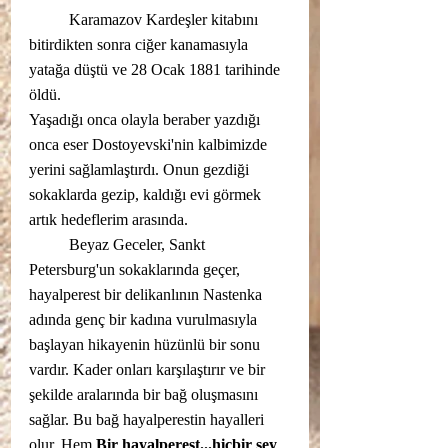
	Karamazov Kardeşler kitabını 
bitirdikten sonra ciğer kanamasıyla 
yatağa düştü ve 28 Ocak 1881 tarihinde 
öldü.
Yaşadığı onca olayla beraber yazdığı 
onca eser Dostoyevski'nin kalbimizde 
yerini sağlamlaştırdı. Onun gezdiği 
sokaklarda gezip, kaldığı evi görmek 
artık hedeflerim arasında.
	Beyaz Geceler, Sankt 
Petersburg'un sokaklarında geçer, 
hayalperest bir delikanlının Nastenka 
adında genç bir kadına vurulmasıyla 
başlayan hikayenin hüzünlü bir sonu 
vardır. Kader onları karşılaştırır ve bir 
şekilde aralarında bir bağ oluşmasını 
sağlar. Bu bağ hayalperestin hayalleri 
olur. Hem 
Bir hayalperest...hiçbir şey 