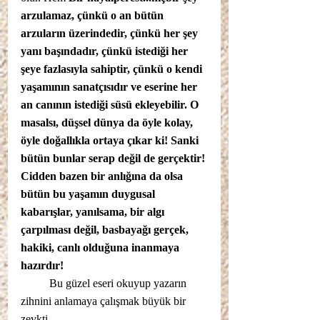
arzulamaz, çünkü o an bütün 
arzuların üzerindedir, çünkü her şey 
yanı başındadır, çünkü istediği her 
şeye fazlasıyla sahiptir, çünkü o kendi 
yaşamının sanatçısıdır ve eserine her 
an canının istediği süsü ekleyebilir. O 
masalsı, düşsel dünya da öyle kolay, 
öyle doğallıkla ortaya çıkar ki! Sanki 
bütün bunlar serap değil de gerçektir! 
Cidden bazen bir anlığına da olsa 
bütün bu yaşamın duygusal 
kabarışlar, yanılsama, bir algı 
çarpılması değil, basbayağı gerçek, 
hakiki, canlı olduğuna inanmaya 
hazırdır! 
	Bu güzel eseri okuyup yazarın 
zihnini anlamaya çalışmak büyük bir 
zevkti. 