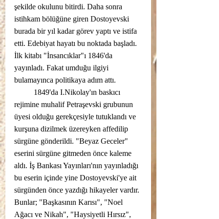
şekilde okulunu bitirdi. Daha sonra 
istihkam bölüğüne giren Dostoyevski 
burada bir yıl kadar görev yaptı ve istifa 
etti. Edebiyat hayatı bu noktada başladı. 
İlk kitabı "İnsancıklar"ı 1846'da 
yayınladı. Fakat umduğu ilgiyi 
bulamayınca politikaya adım attı. 
	1849'da I.Nikolay'ın baskıcı 
rejimine muhalif Petraşevski grubunun 
üyesi olduğu gerekçesiyle tutuklandı ve 
kurşuna dizilmek üzereyken affedilip 
sürgüne gönderildi. "Beyaz Geceler" 
eserini sürgüne gitmeden önce kaleme 
aldı. İş Bankası Yayınları'nın yayınladığı 
bu eserin içinde yine Dostoyevski'ye ait 
sürgünden önce yazdığı hikayeler vardır. 
Bunlar; "Başkasının Karısı", "Noel 
Ağacı ve Nikah", "Haysiyetli Hırsız", 