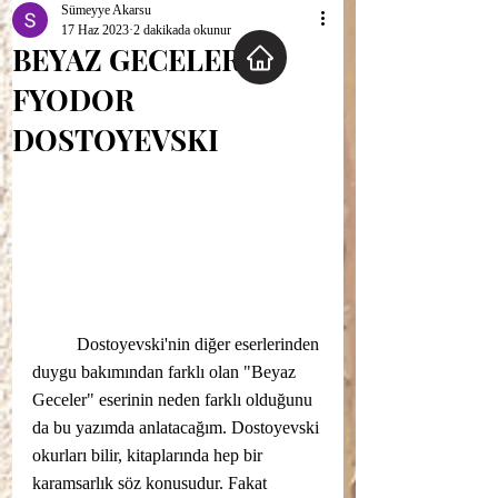
Sümeyye Akarsu
17 Haz 2023
2 dakikada okunur
BEYAZ GECELER-
FYODOR
DOSTOYEVSKI
	Dostoyevski'nin diğer eserlerinden 
duygu bakımından farklı olan "Beyaz 
Geceler" eserinin neden farklı olduğunu 
da bu yazımda anlatacağım. Dostoyevski 
okurları bilir, kitaplarında hep bir 
karamsarlık söz konusudur. Fakat 