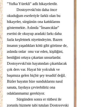
"Yufka Yürekli" adlı hikayelerdir. 
	Dostoyevski'nin daha önce 
okuduğum eserleriyle farklı olan bu 
hikayeler, sürgünün ona kattıklarını 
göstermekte. Aslında "İnsancıklar" 
eserini de okuyup aradaki farkı daha 
fazla keşfetmek niyetindeyim. Bazen 
insanın yaşadıkları kötü gibi görünse de, 
aslında onlar  onu var eden, kişiliğini, 
benliğini ortaya çıkartan unsurlardır. 
Dostoyevski'nin hayatından çıkartılacak 
çok ders var. Hayat bir yolculuk ve 
başımıza gelen hiçbir şey tesadüf değil. 
Bizler hayatın bize sunduklarını nasıl 
sanata, faydaya çevirebiliriz ona 
odaklanmamız gerekiyor.
	Sürgünden sonra er rütbesi ile 
zorunlu hizmete tabi tutulan Dostoyevski 