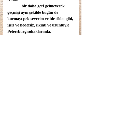
... bir daha geri gelmeyecek 
geçmişi aynı şekilde bugün de 
kurmayı pek severim ve bir silüet gibi, 
işsiz ve hedefsiz, sıkıntı ve üzüntüyle 
Petersburg sokaklarında, 
caddelerinde dolanırım.
	Keyifli Okumalar...
	SUKHA
SUKHA BİLGE
DÜNYA KLASİKLERİ
RUS KLASİKLERİ
FYODOR DOSTOYEVSKİ
BEYAZ GECELER
BEYAZ GECELER YORUMU
Kitaplar, Edebiyat