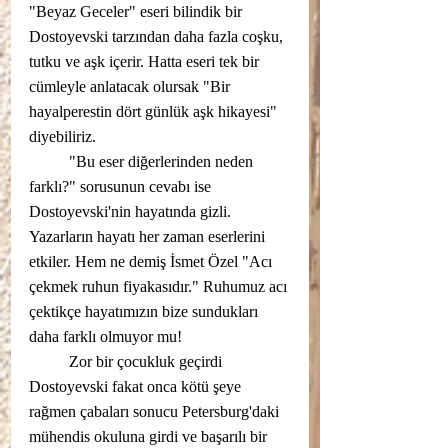
"Beyaz Geceler" eseri bilindik bir 
Dostoyevski tarzından daha fazla coşku, 
tutku ve aşk içerir. Hatta eseri tek bir 
cümleyle anlatacak olursak "Bir 
hayalperestin dört günlük aşk hikayesi" 
diyebiliriz. 
	"Bu eser diğerlerinden neden 
farklı?" sorusunun cevabı ise 
Dostoyevski'nin hayatında gizli. 
Yazarların hayatı her zaman eserlerini 
etkiler. Hem ne demiş İsmet Özel "Acı 
çekmek ruhun fiyakasıdır." Ruhumuz acı 
çektikçe hayatımızın bize sundukları 
daha farklı olmuyor mu!
	Zor bir çocukluk geçirdi 
Dostoyevski fakat onca kötü şeye 
rağmen çabaları sonucu Petersburg'daki 
mühendis okuluna girdi ve başarılı bir 