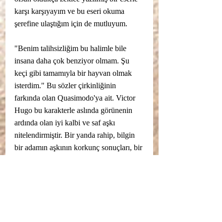
karşı karşıyayım ve bu eseri okuma 
şerefine ulaştığım için de mutluyum. 
"Benim talihsizliğim bu halimle bile 
insana daha çok benziyor olmam. Şu 
keçi gibi tamamıyla bir hayvan olmak 
isterdim." Bu sözler çirkinliğinin 
farkında olan Quasimodo'ya ait. Victor 
Hugo bu karakterle aslında görünenin 
ardında olan iyi kalbi ve saf aşkı 
nitelendirmiştir. Bir yanda rahip, bilgin 
bir adamın aşkının korkunç sonuçları, bir 
tarafta Quasimodo'nun Esmeralda için 
göze aldıkları, onun mutluluğu için 
Phoebus ile her türlü tehlikeye rağmen 
konuşmaya gitmesi. Üç farklı aşk ve üç 
farklı aşkın ifade ediliş biçimiyle 
karşılaşırız. Üç farklı statü, üç farklı 