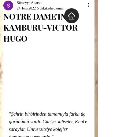
Sümeyye Akarsu
24 Tem 2022
5 dakikada okunur
NOTRE DAME'IN
KAMBURU-VICTOR
HUGO
"Şehrin birbirinden tamamıyla farklı üç 
görünümü vardı. Cite'ye  kiliseler, Kent'e 
saraylar, Üniversite'ye kolejler 
damgasını vuruyordu."