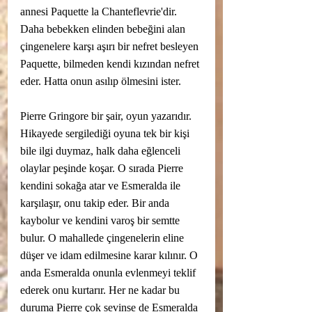
annesi Paquette la Chanteflevrie'dir. 
Daha bebekken elinden bebeğini alan 
çingenelere karşı aşırı bir nefret besleyen 
Paquette, bilmeden kendi kızından nefret 
eder. Hatta onun asılıp ölmesini ister. 
Pierre Gringore bir şair, oyun yazarıdır. 
Hikayede sergilediği oyuna tek bir kişi 
bile ilgi duymaz, halk daha eğlenceli 
olaylar peşinde koşar. O sırada Pierre 
kendini sokağa atar ve Esmeralda ile 
karşılaşır, onu takip eder. Bir anda 
kaybolur ve kendini varoş bir semtte 
bulur. O mahallede çingenelerin eline 
düşer ve idam edilmesine karar kılınır. O 
anda Esmeralda onunla evlenmeyi teklif 
ederek onu kurtarır. Her ne kadar bu 
duruma Pierre çok sevinse de Esmeralda 