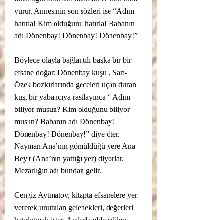
vurur. Annesinin son sözleri ise “Adını 
hatırla! Kim olduğunu hatırla! Babanın 
adı Dönenbay! Dönenbay! Dönenbay!” 
Böylece olayla bağlantılı başka bir bir 
efsane doğar; Dönenbay kuşu , Sarı-
Özek bozkırlarında geceleri uçan duran 
kuş, bir yabancıya rastlayınca “ Adını 
biliyor musun? Kim olduğunu biliyor 
musun? Babanın adı Dönenbay! 
Dönenbay! Dönenbay!” diye öter. 
Nayman Ana’nın gömüldüğü yere Ana 
Beyit (Ana’nın yattığı yer) diyorlar. 
Mezarlığın adı bundan gelir.
Cengiz Aytmatov, kitapta efsanelere yer 
vererek unutulan gelenekleri, değerleri 
hatırlatmak ister. Acılarla elde edilen 