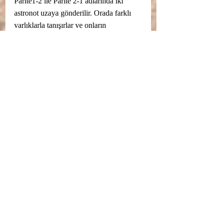
Parite1-2 ile Parite 2-1 adlarında iki 
astronot uzaya gönderilir. Orada farklı 
varlıklarla tanışırlar ve onların 
gezegenini ziyarete giderler. Savaş, 
devlet, para gibi kavramların olmadığı, 
farkındalığı yüksek bir gezende 
yaşıyorlardır. Her hangi bir doğa 
olayının felaketlerini milyon yıl önceden 
keşfeder ve o problemi çözmek için 
uğraşırlar. Dünya’yı uzaktan 
gözlemlemişler ve sorunlarına karşı 
ilgisiz oluşlarına hayret içinde 
bakmışlardır. Yardım etmek ve birlik 
olmak, birleşerek daha büyük olmak için 
Dünya’ya haber gönderirler. Dünya ise 
tüm istasyonların sinyallerini kapatarak 
onlarla olan tüm iletişimleri keser ve her 
hangi bir durumda saldırıya hazırlanır.