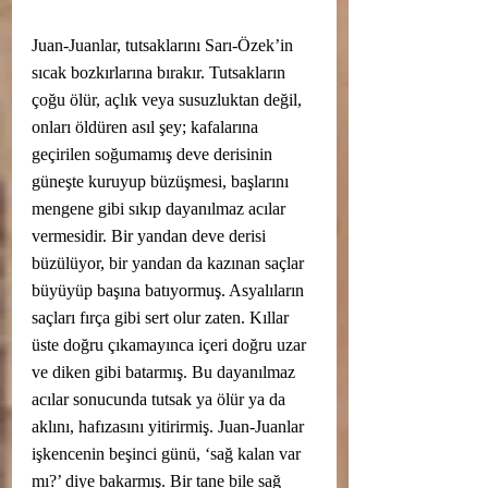
Juan-Juanlar, tutsaklarını Sarı-Özek’in 
sıcak bozkırlarına bırakır. Tutsakların 
çoğu ölür, açlık veya susuzluktan değil, 
onları öldüren asıl şey; kafalarına 
geçirilen soğumamış deve derisinin 
güneşte kuruyup büzüşmesi, başlarını 
mengene gibi sıkıp dayanılmaz acılar 
vermesidir. Bir yandan deve derisi 
büzülüyor, bir yandan da kazınan saçlar 
büyüyüp başına batıyormuş. Asyalıların 
saçları fırça gibi sert olur zaten. Kıllar 
üste doğru çıkamayınca içeri doğru uzar 
ve diken gibi batarmış. Bu dayanılmaz 
acılar sonucunda tutsak ya ölür ya da 
aklını, hafızasını yitirirmiş. Juan-Juanlar 
işkencenin beşinci günü, ‘sağ kalan var 
mı?’ diye bakarmış. Bir tane bile sağ 