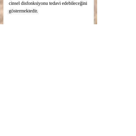
cinsel disfonksiyonu tedavi edebileceğini 
göstermektedir.
Ginkgo, kan damarlarının genişlemesi 
yoluyla dolaşımı iyileştiren kandaki 
nitrik oksit seviyelerini iyileştirme 
yeteneğine sahiptir.
Sonuç olarak, ginkgo, vücudun bu 
bölgelerine kan akışını iyileştirerek 
çeşitli cinsel işlev bozukluğu 
semptomlarını tedavi etmek için de 
yararlı olabilir.
Bazı araştırmalar, antidepresan ilaçların 
(SSRI'lar) kullanımından kaynaklanan 
cinsel işlev bozukluğunu tedavi etmek 
için ginkgo kullanmayı araştırdı. 