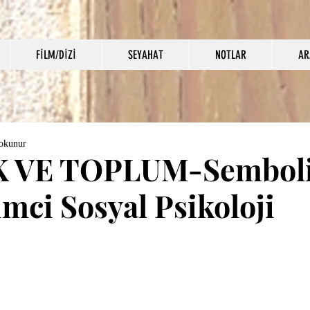
FİLM/DİZİ
SEYAHAT
NOTLAR
AR
 okunur
K VE TOPLUM-Sembol
imci Sosyal Psikoloji