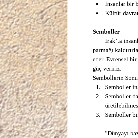
İnsanlar bir 
Kültür davran
Semboller 
	Irak’ta insanlar ayakkabılarının tabanlarını size gösterir, birleşik devletlerde orta 
parmağı kaldırırl
eder. Evrensel bi
güç veririz.
Sembollerin Sonuç
Semboller in
Semboller dav
üretilebilmes
Semboller bir
	"Dünyayı bazılarının yaptığından çok daha açık bir şekilde yorumlamaya dikkat 