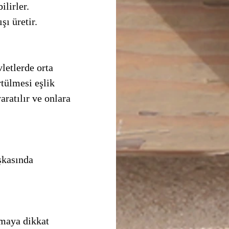
lirler. 
ı üretir. 
tülmesi eşlik 
ratılır ve onlara 
şkasında 
.