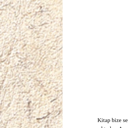
	Kitap bize sembolik etkileşimci sosyal psikolojiye dair anahtar düşünceler 