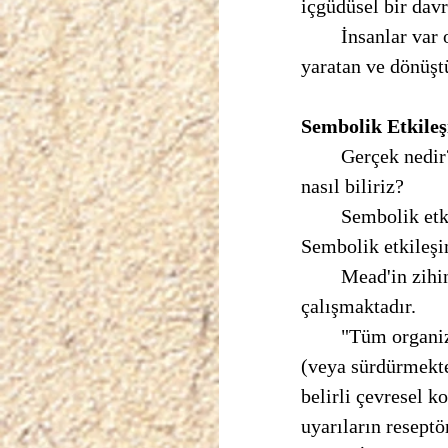
içgüdüsel bir davr
	İnsanlar var olan toplumsal düzenin yalnızca faili değildir, aynı zamanda bu düzeni 
yaratan ve dönüştü
Sembolik Etkileş
	Gerçek nedir? İyi nedir? Bilgi nedir? Bilgiyi nasıl ediniriz? Hakikati bildiğimizi 
nasıl biliriz? 
	Sembolik etkileşimcilere göre bir fikir işe yarıyorsa doğrudur. Felsefi pragmatizm 
Sembolik etkileşim
	Mead'in zihin kuramı insan zekasının kökenini ve gelişimini açıklamaya 
çalışmaktadır. 
	"Tüm organizmalar var olur ve çevreleri ile etkileşim içinde var olmayı sürdürürler 
(veya sürdürmekte 
belirli çevresel k
uyarıların resept