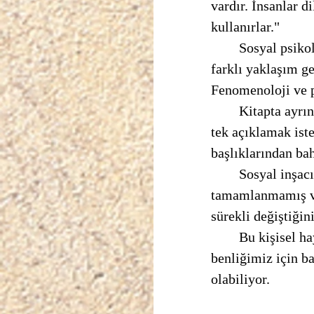
vardır. İnsanlar d
kullanırlar."
	Sosyal psikologlar toplum ve davranışı arasındaki ilişkiyi kavramak adına bir çok 
farklı yaklaşım ge
Fenomenoloji ve p
	Kitapta ayrıntılı olarak bu türler açıklanmaktadır. Bu türleri okurken yorumlarda tek 
tek açıklamak ist
başlıklarından ba
	Sosyal inşacılar “ gerçekliğin” sosyal olarak inşa edildiğini ve gerçekliğin 
tamamlanmamış ve 
sürekli değiştiğin
	Bu kişisel hayatlarımızda bile gördüğümüz bir durum, her yıl değişen, gelişen 
benliğimiz için b
olabiliyor. 