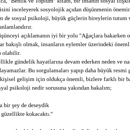
ca, "Benlik ve Toplum" kitabı, bir insanın sosyal ilişkil
kisini inceleyerek sosyolojik açıdan düşünmenin önemin
 de sosyal psikoloji, büyük güçlerin bireylerin tutum v
 anlamlandırır.
ar bakışlı olmak, insanların eylemler üzerindeki önemli
olabilir. 
ulayamazlar. Bu sorgulamaları yapıp daha büyük resmi
kişisel gelişim için oldukça önemli, bizlere farklı bir ba
syal psikoloji nedir sorusuna yakından bakalım; 
a bir şey de deseydik
ı güzellikte kokacaktı."