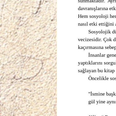
sunmaktadır.  Ayrı
davranışlarına et
Hem sosyoloji hem
nasıl etki ettiğini
	Sosyolojik düşünceyi açıklamanın iyi bir yolu "Ağaçlara bakarken ormanı kaçırma" 
vecizesidir. Çok d
kaçırmasına sebep 
	İnsanlar genellikle gündelik hayatlarına devam ederken neden ve nasıl öyle 
yaptıklarını sorg
sağlayan bu kitap 
	Öncelikle so
	"İsmine başk
	gül yine ayn