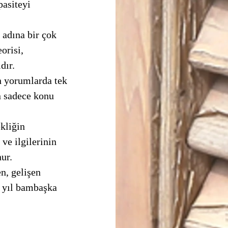
pasiteyi 
orisi, 
dır.
n sadece konu 
e ilgilerinin 
nur.
 yıl bambaşka 