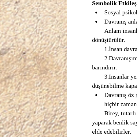
Sembolik Etkileş
Sosyal psikol
Davranış anl
	Anlam insanların durumlar için yaptıkları tanımlar ve eylemlerle yükselir ve 
dönüştürülür. 
	1.İnsan davr
	2.Davranışımız anlamlıdır çünkü temelde amaçlıdır, amaçlıdır çünkü içinde anlam 
barındırır. 
	3.İnsanlar yeni nesneler, yeni isimler icat ederek harekete geçmenin yollarını 
düşünebilme kapasi
Davranış öz 
hiçbir zaman 
	Birey, tutarlı bir benliğe ulaşıp toplumun organize yaşantısıyla neşeli bir işbirliği 
yaparak benlik say
elde edebilirler. 