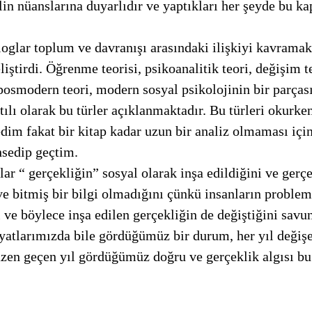
ilin nüanslarına duyarlıdır ve yaptıkları her şeyde bu ka
liştirdi. Öğrenme teorisi, psikoanalitik teori, değişim te
osmodern teori, modern sosyal psikolojinin bir parçası
edim fakat bir kitap kadar uzun bir analiz olmaması içi
hsedip geçtim. 
bitmiş bir bilgi olmadığını çünkü insanların problem v
i ve böylece inşa edilen gerçekliğin de değiştiğini savu
azen geçen yıl gördüğümüz doğru ve gerçeklik algısı bu