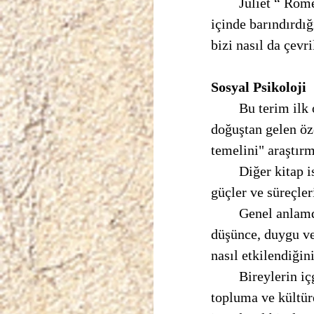
	Jüliet “ Romeo ne olur bir başka ad bul kendine” diye haykırırken aslında isimlerin 
içinde barındırdı
bizi nasıl da çevri
Sosyal Psikoloji 
	Bu terim ilk olarak iki farklı kitapta yer alır. Kitaplardan biri toplumun insandaki 
doğuştan gelen öze
temelini" araştır
	Diğer kitap ise insanın birbiriyle olan ilişkisi nedeniyle ortaya çıkan toplumsal 
güçler ve süreçler
	Genel anlamda Golden Allport Sosyal Psikoloji şu şekilde tanımlar "bireylerin 
düşünce, duygu ve
nasıl etkilendiği
	Bireylerin içgüdüsel davranışları biyolojik midir yoksa hayatta kalabilmek için 
topluma ve kültür