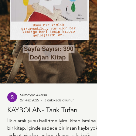
Sümeyye Akarsu
27 Haz 2025
3 dakikada okunur
KAYBOLAN- Tarık Tufan
İlk olarak şunu belirtmeliyim, kitap ismine laik
bir kitap. İçinde sadece bir insan kaybı yok,
aidiyet, vicdan, anlam, duygu, aile bağı,...