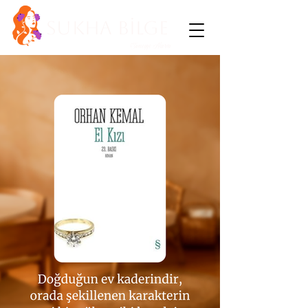
SUKHA BİLGE
Sümeyye Akarsu