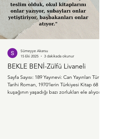
Sümeyye Akarsu
15 Eki 2025
3 dakikada okunur
BEKLE BENİ-Zülfü Livaneli
Sayfa Sayısı: 189 Yayınevi: Can Yayınları Tür:
Tarihi Roman, 1970'lerin Türkiyesi Kitap 68
kuşağının yaşadığı bazı zorlukları ele alıyor.
Ana karakterimiz Selim daha 17 yaşındayken
albayın kızı Leyla'ya gönlünü kaptırıyor.
Henüz ikisi de lise çağındayken görüşmeye
başlıyorlar. Selim okulu bitirince çalışmak için
Ankara'dan ayrılıyor, böylece ilk ayrılıkları
gerçekleşmiş oluyor. Bu ayrılık süresince