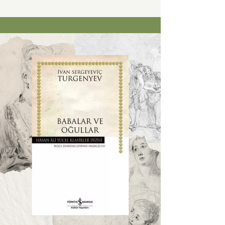
arkadaşımla konuşurken 'Yahu' dedim, 'Bu
adamın buradaki hayatı ne olabilir?'
Merdiven