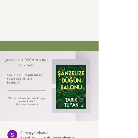
dayanan ve kendi...
Sümeyye Akarsu
11 Eyl 2025
4 dakikada okunur