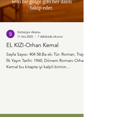
Sümeyye Akarsu
11 Ara 2025
7 dakikada okunur
EL KIZI-Orhan Kemal
Sayfa Sayısı: 404 58.Ba skı Tür: Roman, Trajedi
İlk Yayın Tarihi: 1960, Dönem Romanı Orhan
Kemal bu kitapta iyi kalpli birinin
sürüklendiği günahları anlatırken arka planda
kadere de isyan ediyor sanki. Nazan gibi
oldukça saf, temiz, güzel bir kadının sonunda
sürüklendiği yeri kimse hak ettiğini
söyleyemez. Bazen insan Nazan'a, bu kadar
da saf olunmaz, kendine gel ve aklını kullan
diye kızıyor. Fakat geçmişini, doğduğu
yaşadığı yerleri aklıma getirdiğimde de sus