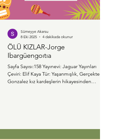
Sümeyye Akarsu
8 Eki 2025
4 dakikada okunur
ÖLÜ KIZLAR-Jorge
Ibargüengoıtıa
Sayfa Sayısı:158 Yayınevi: Jaguar Yayınları
Çeviri: Elif Kaya Tür: Yaşanmışlık, Gerçekte
Gonzalez kız kardeşlerin hikayesinden
esinlendi KARAKTERLER Arcangela Baladro:
Genelevi işleten kız kardeşlerin büyüğü
Serafina Baladro: Genelevi işleten diğer kız
kardeş Simon Corona: Fırıncılık yapıyor,
Serafina'yı üç kez terk etti Hermenegildo
Bedoya: Yüzbaşı, evli ve 4 çocuğu var,
Serafina'nın sevgilisi, kız kardeşlere sürekli