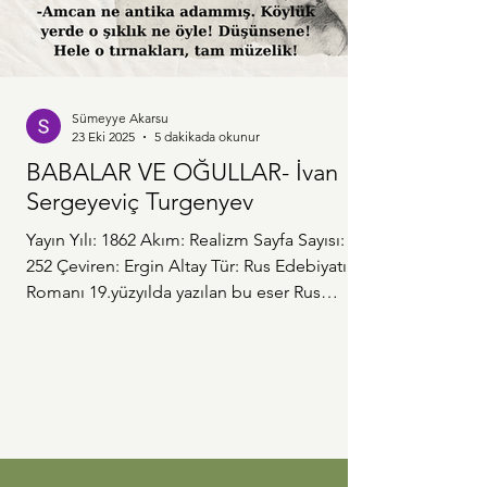
Sümeyye Akarsu
23 Eki 2025
5 dakikada okunur
BABALAR VE OĞULLAR- İvan
Sergeyeviç Turgenyev
Yayın Yılı: 1862 Akım: Realizm Sayfa Sayısı:
252 Çeviren: Ergin Altay Tür: Rus Edebiyatı
Romanı 19.yüzyılda yazılan bu eser Rus
Edebiyatının en önemli eserlerinden biri. Rus
Edebiyatını Dostoyevski ile tanıyan biri olarak
Turgenyev'in tarzı bana biraz farklı geldi. Aynı
dönemlerde yaşamış bu iki yazarın farklı
olması geldikleri sınıflardan kaynaklı,
Dostoyevski fakir bir aileden geliyorken
Turgenyev soylu bir aileden geliyor. Dönemi