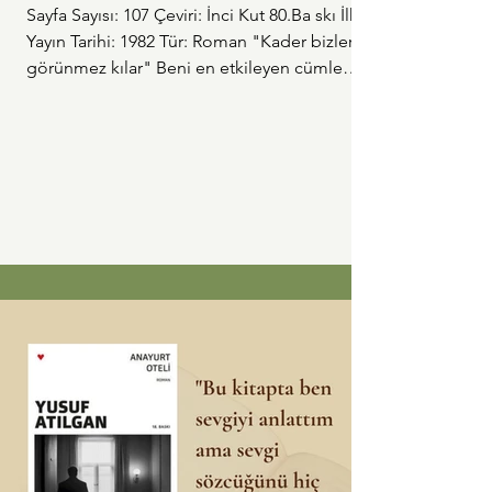
Sayfa Sayısı: 107 Çeviri: İnci Kut 80.Ba skı İlk
Yayın Tarihi: 1982 Tür: Roman "Kader bizleri
görünmez kılar" Beni en etkileyen cümle
buydu. Santiago Nasar'ın kaderi çoktan
yazılmıştı, ölümünü engelleyebilecek bir sürü
kişi vardı fakat buna kimse engel olamadı. Ve
yaşanacak olanlar yaşandı, bir Pazartesi günü,
sabahın erken vaktinde... Kolombiya
Edebiyatı ilk kez okuyorum, bu aralar Dünya
Mutfakları dersimde de Güney Amerika
mutfak kültürünü öğrendiğim için tam
yerinde b