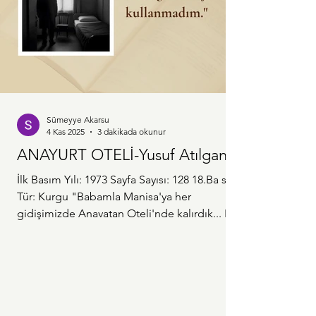
Sümeyye Akarsu
4 Kas 2025
3 dakikada okunur
ANAYURT OTELİ-Yusuf Atılgan
İlk Basım Yılı: 1973 Sayfa Sayısı: 128 18.Ba skı
Tür: Kurgu "Babamla Manisa'ya her
gidişimizde Anavatan Oteli'nde kalırdık... Bir
gün bu oteli yazma isteği doğdu içimde. O
sıralar arkadaşlarla Birgi'ye gideceğiz. Gece
Aydın'da bir otelde kaldık. Bir otel işte.
Kapıdan giriliyor, karşıda yukarıya çıkan bir
merdiven var. Katibin yeri de bu merdivenin
altında. Önünde bir küçük masa. Gece