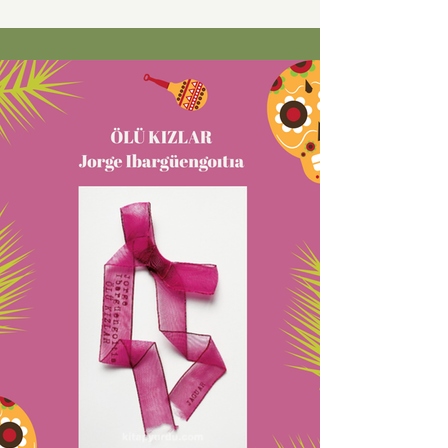
mektuplaşıyorlar ve Selim Ankara'ya
dönünce evleniyorlar, kısa bir süre sonra