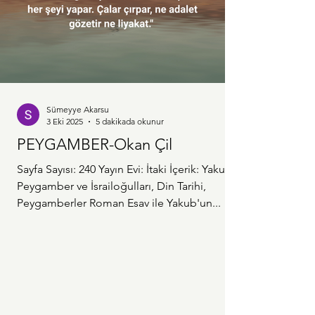
Sümeyye Akarsu
3 Eki 2025
5 dakikada okunur
PEYGAMBER-Okan Çil
Sayfa Sayısı: 240 Yayın Evi: İtaki İçerik: Yakub
Peygamber ve İsrailoğulları, Din Tarihi,
Peygamberler Roman Esav ile Yakub'un...