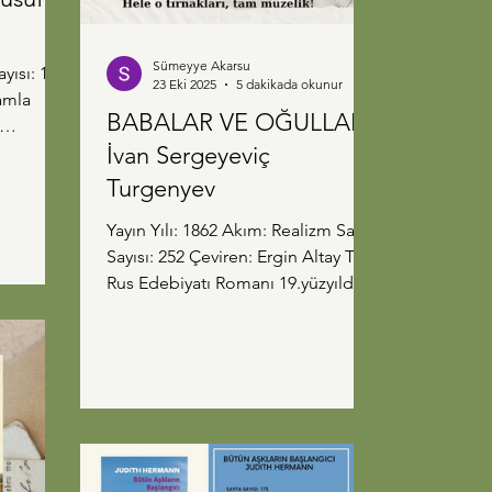
Sümeyye Akarsu
23 Eki 2025
5 dakikada okunur
BABALAR VE OĞULLAR-
İvan Sergeyeviç
... Bir
i doğdu
Turgenyev
rla
Yayın Yılı: 1862 Akım: Realizm Sayfa
Aydın'da
Sayısı: 252 Çeviren: Ergin Altay Tür:
şte.
Rus Edebiyatı Romanı 19.yüzyılda
yukarıya
yazılan bu eser Rus Edebiyatının en
ibin yeri
önemli eserlerinden biri. Rus
. Önünde
Edebiyatını Dostoyevski ile tanıyan
adaşımla
biri olarak Turgenyev'in tarzı bana
 'Bu
biraz farklı geldi. Aynı dönemlerde
e
yaşamış bu iki yazarın farklı olması
geldikleri sınıflardan kaynaklı,