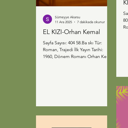
K
Sa
Sümeyye Akarsu
80
11 Ara 2025
7 dakikada okunur
Roman "Ka
EL KIZI-Orhan Kemal
kılar" Beni 
bu
Sayfa Sayısı: 404 58.Ba skı Tür:
ço
Roman, Trajedi İlk Yayın Tarihi:
en
1960, Dönem Romanı Orhan Kemal
fa
bu kitapta iyi kalpli birinin
Ve
sürüklendiği günahları anlatırken
Pa
arka planda kadere de isyan ediyor
vaktind
sanki. Nazan gibi oldukça saf,
ke
temiz, güzel bir kadının sonunda
Mu
sürüklendiği yeri kimse hak ettiğini
Am
söyleyemez. Bazen insan Nazan'a,
öğ
bu kadar da saf olunmaz, kendine
gel ve aklını kullan diye kızıyor.
Fakat geçmişini, doğduğu yaşadığı