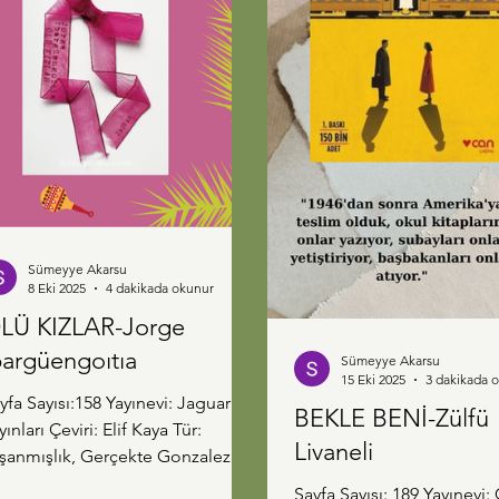
Sümeyye Akarsu
8 Eki 2025
4 dakikada okunur
LÜ KIZLAR-Jorge
bargüengoıtıa
Sümeyye Akarsu
15 Eki 2025
3 dakikada 
yfa Sayısı:158 Yayınevi: Jaguar
BEKLE BENİ-Zülfü
yınları Çeviri: Elif Kaya Tür:
Livaneli
şanmışlık, Gerçekte Gonzalez kız
rdeşlerin hikayesinden esinlendi
Sayfa Sayısı: 189 Yayınevi: