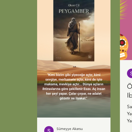
yerleri aklıma getirdiğimde de sus
pus oluyorum
Ö
I
Sa
Ya
Ya
ka
Sümeyye Akarsu