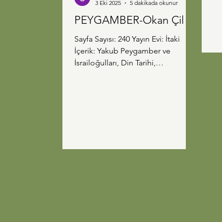
3 Eki 2025
5 dakikada okunur
KARA
Ge
PEYGAMBER-Okan Çil
büyüğü Se
Sayfa Sayısı: 240 Yayın Evi: İtaki
işl
İçerik: Yakub Peygamber ve
Corona:
İsrailoğulları, Din Tarihi,
Se
Peygamberler Roman Esav ile
He
Yakub'un...
ev
se
ya