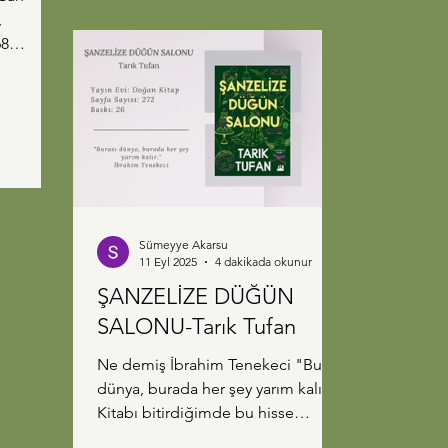
,
lukları
iz Selim
n kızı
or. Henüz
lim okulu
kara'dan
ları
Sümeyye Akarsu
rılık
11 Eyl 2025
4 dakikada okunur
r ve
ŞANZELİZE DÜĞÜN
SALONU-Tarık Tufan
sonra
Ne demiş İbrahim Tenekeci "Burası
dünya, burada her şey yarım kalır."
Kitabı bitirdiğimde bu hisse
kapıldım, kahramanın yapması...