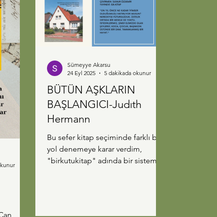
Dostoyevski fakir bir aileden
geliyorken Turgenyev soylu bir
aileden geliyor. Dönemi daha iyi
analiz edebilmek için her iki yaz
Sümeyye Akarsu
24 Eyl 2025
5 dakikada okunur
BÜTÜN AŞKLARIN
BAŞLANGICI-Judıth
Hermann
Bu sefer kitap seçiminde farklı bir
yol denemeye karar verdim,
"birkutukitap" adında bir sistemle
okunur
karşılaştım, aboneliğe dayanan ve
kendi...
 Can