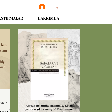
Giriş
AŞTIRMALAR
HAKKIMDA
kunur
usuf