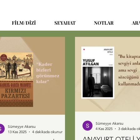
FİLM/DİZİ
SEYAHAT
NOTLAR
AR
Sümeyye Akarsu
Sümeyye Akarsu
4 Kas 2025
3 dakikada o
13 Kas 2025
4 dakikada okunur
ANAYURT OTELİ-Y