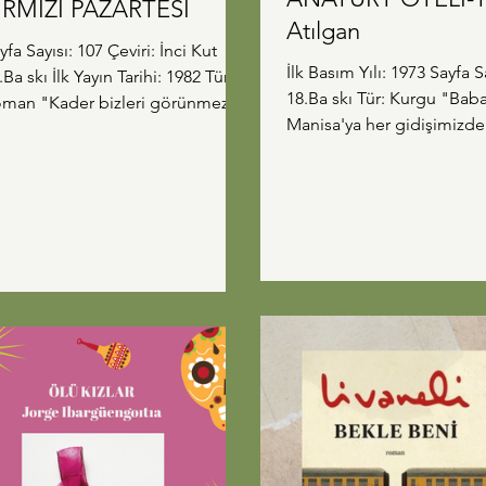
IRMIZI PAZARTESİ
Atılgan
yfa Sayısı: 107 Çeviri: İnci Kut
İlk Basım Yılı: 1973 Sayfa Sayısı: 128
.Ba skı İlk Yayın Tarihi: 1982 Tür:
18.Ba skı Tür: Kurgu "Babamla
der bizleri görünmez
Manisa'ya her gidişimizde
en etkileyen cümle
Anavatan Oteli'nde kalırdık
ydu. Santiago Nasar'ın kaderi
gün bu oteli yazma isteğ
ktan yazılmıştı, ölümünü
içimde. O sıralar arkadaşla
gelleyebilecek bir sürü kişi vardı
Birgi'ye gideceğiz. Gece 
kat buna kimse engel olamadı.
bir otelde kaldık. Bir otel i
 yaşanacak olanlar yaşandı, bir
Kapıdan giriliyor, karşıda 
zartesi günü, sabahın erken
çıkan bir merdiven var. Kat
e... Kolombiya Edebiyatı ilk
de bu merdivenin altında
z okuyorum, bu aralar Dünya
bir küçük masa. Gece ark
tfakları dersimde de Güney
konuşurken 'Yahu' dedim,
erika mutfak kültürünü
adamın buradaki hayatı n
rendiğim için tam yerinde b
olabilir?' Merdiven