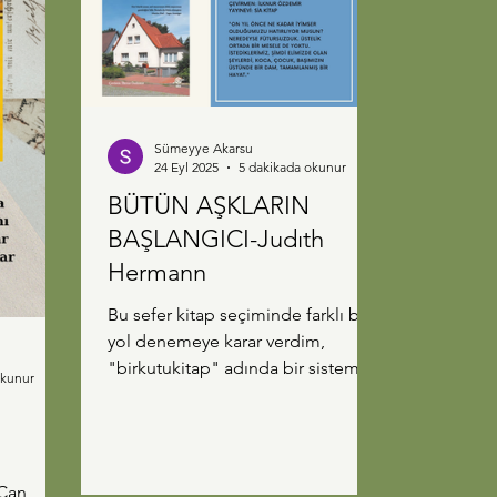
Dostoyevski fakir bir aileden
geliyorken Turgenyev soylu bir
aileden geliyor. Dönemi daha iyi
analiz edebilmek için her iki yaz
Sümeyye Akarsu
24 Eyl 2025
5 dakikada okunur
BÜTÜN AŞKLARIN
BAŞLANGICI-Judıth
Hermann
Bu sefer kitap seçiminde farklı bir
yol denemeye karar verdim,
"birkutukitap" adında bir sistemle
okunur
karşılaştım, aboneliğe dayanan ve
kendi...
 Can