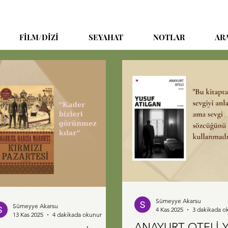
FİLM/DİZİ
SEYAHAT
NOTLAR
AR
Sümeyye Akarsu
Sümeyye Akarsu
4 Kas 2025
3 dakikada o
13 Kas 2025
4 dakikada okunur
ANAYURT OTELİ-Y