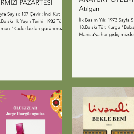
IRMIZI PAZARTESİ
Atılgan
yfa Sayısı: 107 Çeviri: İnci Kut
İlk Basım Yılı: 1973 Sayfa Sayısı: 128
.Ba skı İlk Yayın Tarihi: 1982 Tür:
18.Ba skı Tür: Kurgu "Babamla
der bizleri görünmez
Manisa'ya her gidişimizde
en etkileyen cümle
Anavatan Oteli'nde kalırdık
ydu. Santiago Nasar'ın kaderi
gün bu oteli yazma isteğ
ktan yazılmıştı, ölümünü
içimde. O sıralar arkadaşla
gelleyebilecek bir sürü kişi vardı
Birgi'ye gideceğiz. Gece 
kat buna kimse engel olamadı.
bir otelde kaldık. Bir otel i
 yaşanacak olanlar yaşandı, bir
Kapıdan giriliyor, karşıda 
zartesi günü, sabahın erken
çıkan bir merdiven var. Kat
e... Kolombiya Edebiyatı ilk
de bu merdivenin altında
z okuyorum, bu aralar Dünya
bir küçük masa. Gece ark
tfakları dersimde de Güney
konuşurken 'Yahu' dedim,
erika mutfak kültürünü
adamın buradaki hayatı n
rendiğim için tam yerinde b
olabilir?' Merdiven