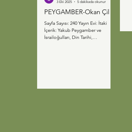
3 Eki 2025
5 dakikada okunur
KARA
Ge
PEYGAMBER-Okan Çil
büyüğü Se
Sayfa Sayısı: 240 Yayın Evi: İtaki
işl
İçerik: Yakub Peygamber ve
Corona:
İsrailoğulları, Din Tarihi,
Se
Peygamberler Roman Esav ile
He
Yakub'un...
ev
se
ya