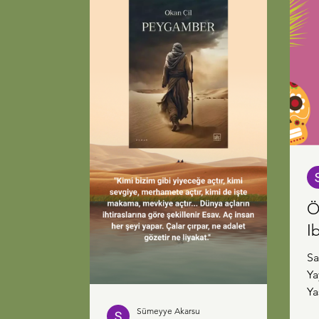
yerleri aklıma getirdiğimde de sus
pus oluyorum
Ö
I
Sa
Ya
Ya
ka
Sümeyye Akarsu