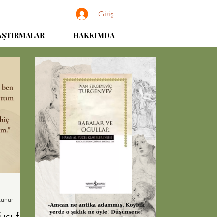
Giriş
AŞTIRMALAR
HAKKIMDA
kunur
usuf