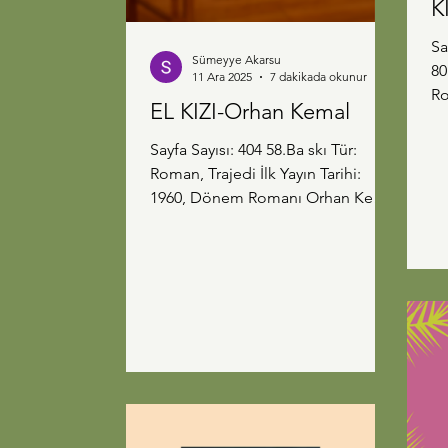
K
Sa
Sümeyye Akarsu
80
11 Ara 2025
7 dakikada okunur
Roman "Ka
EL KIZI-Orhan Kemal
kılar" Beni 
bu
Sayfa Sayısı: 404 58.Ba skı Tür:
ço
Roman, Trajedi İlk Yayın Tarihi:
en
1960, Dönem Romanı Orhan Kemal
fa
bu kitapta iyi kalpli birinin
Ve
sürüklendiği günahları anlatırken
Pa
arka planda kadere de isyan ediyor
vaktind
sanki. Nazan gibi oldukça saf,
ke
temiz, güzel bir kadının sonunda
Mu
sürüklendiği yeri kimse hak ettiğini
Am
söyleyemez. Bazen insan Nazan'a,
öğ
bu kadar da saf olunmaz, kendine
gel ve aklını kullan diye kızıyor.
Fakat geçmişini, doğduğu yaşadığı