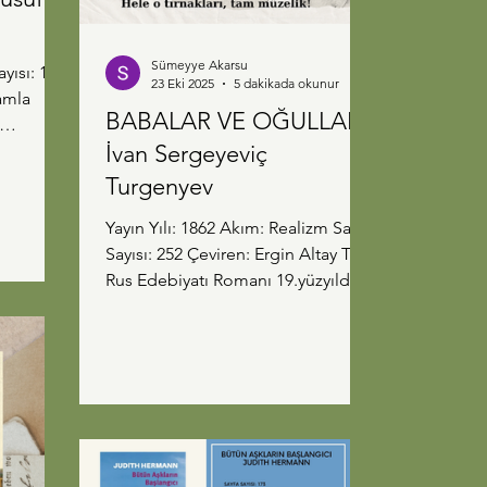
Sümeyye Akarsu
23 Eki 2025
5 dakikada okunur
BABALAR VE OĞULLAR-
İvan Sergeyeviç
... Bir
i doğdu
Turgenyev
rla
Yayın Yılı: 1862 Akım: Realizm Sayfa
Aydın'da
Sayısı: 252 Çeviren: Ergin Altay Tür:
şte.
Rus Edebiyatı Romanı 19.yüzyılda
yukarıya
yazılan bu eser Rus Edebiyatının en
ibin yeri
önemli eserlerinden biri. Rus
. Önünde
Edebiyatını Dostoyevski ile tanıyan
adaşımla
biri olarak Turgenyev'in tarzı bana
 'Bu
biraz farklı geldi. Aynı dönemlerde
e
yaşamış bu iki yazarın farklı olması
geldikleri sınıflardan kaynaklı,