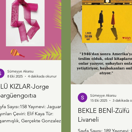
Sümeyye Akarsu
8 Eki 2025
4 dakikada okunur
LÜ KIZLAR-Jorge
bargüengoıtıa
Sümeyye Akarsu
15 Eki 2025
3 dakikada 
yfa Sayısı:158 Yayınevi: Jaguar
BEKLE BENİ-Zülfü
yınları Çeviri: Elif Kaya Tür:
Livaneli
şanmışlık, Gerçekte Gonzalez kız
rdeşlerin hikayesinden esinlendi
Sayfa Sayısı: 189 Yayınevi: