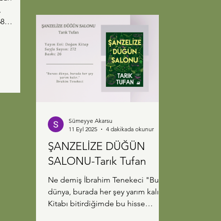
,
lukları
iz Selim
n kızı
or. Henüz
lim okulu
kara'dan
ları
Sümeyye Akarsu
rılık
11 Eyl 2025
4 dakikada okunur
r ve
ŞANZELİZE DÜĞÜN
SALONU-Tarık Tufan
sonra
Ne demiş İbrahim Tenekeci "Burası
dünya, burada her şey yarım kalır."
Kitabı bitirdiğimde bu hisse
kapıldım, kahramanın yapması...